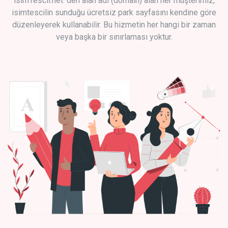
isimTescil.net 'den alan adı (domain) alan her müşterimiz,
isimtescilin sunduğu ücretsiz park sayfasını kendine göre
düzenleyerek kullanabilir. Bu hizmetin her hangi bir zaman
veya başka bir sınırlaması yoktur.