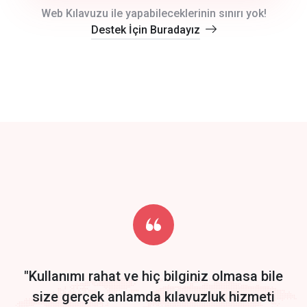
crm auto cync
Web Kılavuzu ile yapabileceklerinin sınırı yok!
Destek İçin Buradayız
click to call back
track energy costs
predictive dialing
Get Started
Start by trying our service for 30 days free trial no credit card
required.
"Kullanımı rahat ve hiç bilginiz olmasa bile
size gerçek anlamda kılavuzluk hizmeti