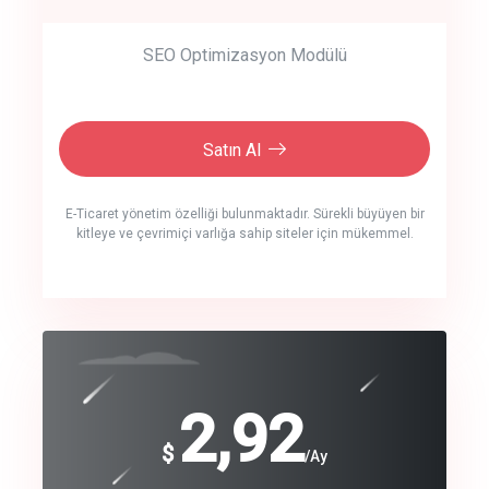
SEO Optimizasyon Modülü
Satın Al
E-Ticaret yönetim özelliği bulunmaktadır. Sürekli büyüyen bir
kitleye ve çevrimiçi varlığa sahip siteler için mükemmel.
crm auto cync
click to call back
240
2,92
$
$
/year
/Ay
track energy costs