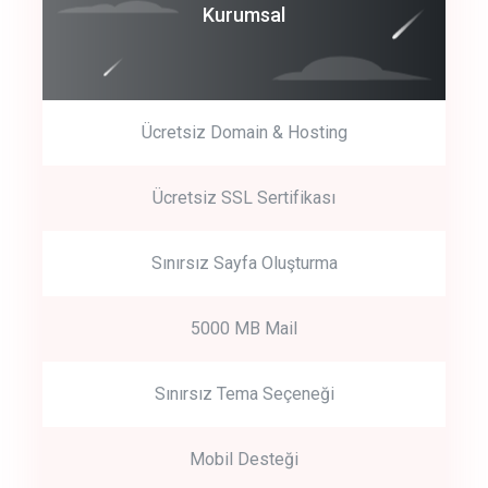
Coroprate
Kurumsal
predictive dialing
Ücretsiz Domain & Hosting
Get Started
Ücretsiz SSL Sertifikası
Start by trying our service for 30 days free trial no credit card
required.
Sınırsız Sayfa Oluşturma
5000 MB Mail
Sınırsız Tema Seçeneği
Mobil Desteği