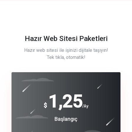
Hazır Web Sitesi Paketleri
Hazır web sitesi ile işinizi dijitale taşıyın!
Tek tıkla, otomatik!
Free
1,25
$
/Ay
Basic
Başlangıç